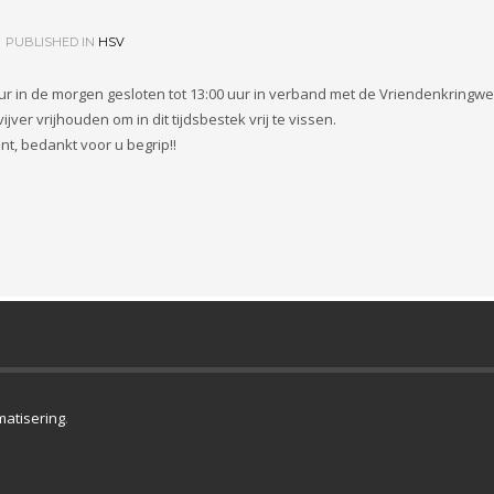
PUBLISHED IN
HSV
ur in de morgen gesloten tot 13:00 uur in verband met de Vriendenkringwe
r vrijhouden om in dit tijdsbestek vrij te vissen.
nt, bedankt voor u begrip!!
matisering
.