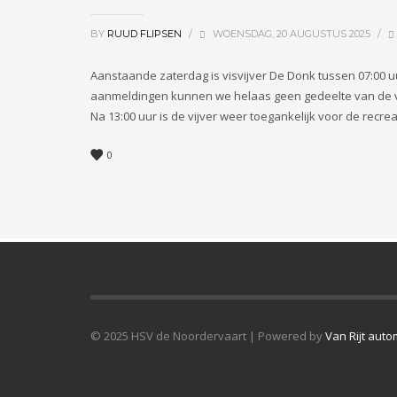
BY
RUUD FLIPSEN
/
WOENSDAG, 20 AUGUSTUS 2025
/
Aanstaande zaterdag is visvijver De Donk tussen 07:00 u
aanmeldingen kunnen we helaas geen gedeelte van de vijve
Na 13:00 uur is de vijver weer toegankelijk voor de recrea
0
© 2025 HSV de Noordervaart | Powered by
Van Rijt auto