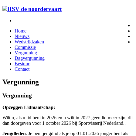
Home
Nieuws
Wedstrijdzaken
Commissie
Vergunning
Dagvergunning
Bestuur
Contact
Vergunning
Vergunning
Opzeggen Lidmaatschap:
Wilt u, als u lid bent in 202
6
en u wilt in 202
7
geen lid meer zijn, dit
dan doorgeven voor 1 october 202
6
bij Sportvisserij Nederland.
.
Jeugdleden
: Je bent jeugdlid als je op 01-01-202
6
jonger bent als