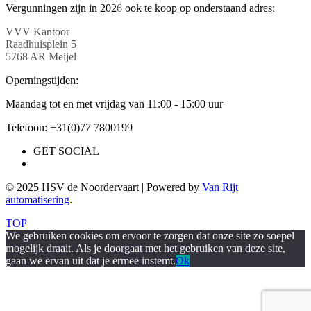
Vergunningen zijn in 202
6
ook te koop op onderstaand adres:
VVV Kantoor
Raadhuisplein 5
5768 AR Meijel
Operningstijden:
Maandag tot en met vrijdag van 11:00 - 15:00 uur
Telefoon: +31(0)77 7800199
GET SOCIAL
© 2025 HSV de Noordervaart | Powered by
Van Rijt
automatisering
.
TOP
We gebruiken cookies om ervoor te zorgen dat onze site zo soepel
mogelijk draait. Als je doorgaat met het gebruiken van deze site,
gaan we ervan uit dat je ermee instemt.
Ok