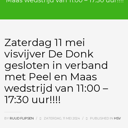
Maas wedstrijd van 11:00 – 17:30 uur!!!!
Zaterdag 11 mei
visvijver De Donk
gesloten in verband
met Peel en Maas
wedstrijd van 11:00 –
17:30 uur!!!!
BY
RUUD FLIPSEN
/
ZATERDAG, 11 MEI 2024
/
PUBLISHED IN
HSV