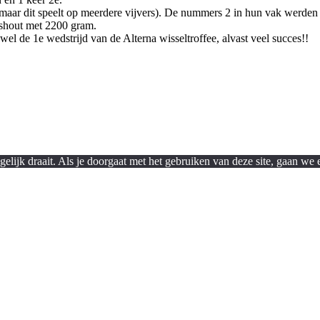
 maar dit speelt op meerdere vijvers). De nummers 2 in hun vak werd
shout met 2200 gram.
 de 1e wedstrijd van de Alterna wisseltroffee, alvast veel succes!!
lijk draait. Als je doorgaat met het gebruiken van deze site, gaan we e