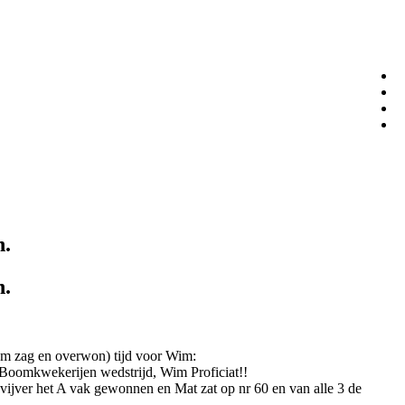
n.
n.
am zag en overwon) tijd voor Wim:
x Boomkwekerijen wedstrijd, Wim Proficiat!!
vijver het A vak gewonnen en Mat zat op nr 60 en van alle 3 de