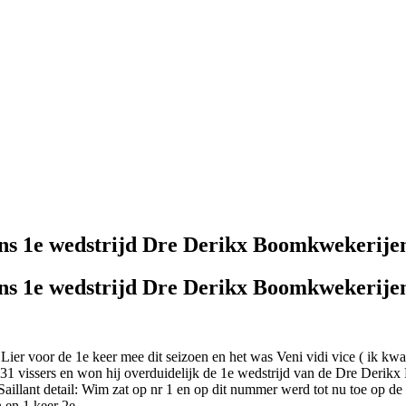
ns 1e wedstrijd Dre Derikx Boomkwekerije
ns 1e wedstrijd Dre Derikx Boomkwekerije
er voor de 1e keer mee dit seizoen en het was Veni vidi vice ( ik kw
 31 vissers en won hij overduidelijk de 1e wedstrijd van de Dre Derik
illant detail: Wim zat op nr 1 en op dit nummer werd tot nu toe op de 
 en 1 keer 2e.