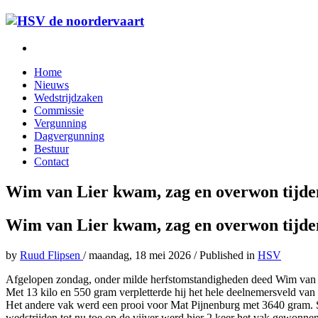
Home
Nieuws
Wedstrijdzaken
Commissie
Vergunning
Dagvergunning
Bestuur
Contact
Wim van Lier kwam, zag en overwon tijde
Wim van Lier kwam, zag en overwon tijde
by
Ruud Flipsen
/
maandag, 18 mei 2026
/
Published in
HSV
Afgelopen zondag, onder milde herfstomstandigheden deed Wim van Li
Met 13 kilo en 550 gram verpletterde hij het hele deelnemersveld van
Het andere vak werd een prooi voor Mat Pijnenburg met 3640 gram. Sa
wedstrijden tot nu toe op de vijver werd hier 2 keer het vak gewonnen