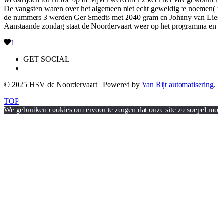
De vangsten waren over het algemeen niet echt geweldig te noemen(
de nummers 3 werden Ger Smedts met 2040 gram en Johnny van Lie
Aanstaande zondag staat de Noordervaart weer op het programma en wel
1
GET SOCIAL
© 2025 HSV de Noordervaart | Powered by
Van Rijt automatisering
.
TOP
We gebruiken cookies om ervoor te zorgen dat onze site zo soepel moge