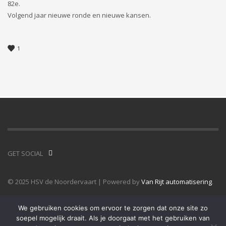
82e.
Volgend jaar nieuwe ronde en nieuwe kansen.
1
GET SOCIAL
© 2025 HSV de Noordervaart | Powered by
Van Rijt automatisering
.
We gebruiken cookies om ervoor te zorgen dat onze site zo
soepel mogelijk draait. Als je doorgaat met het gebruiken van