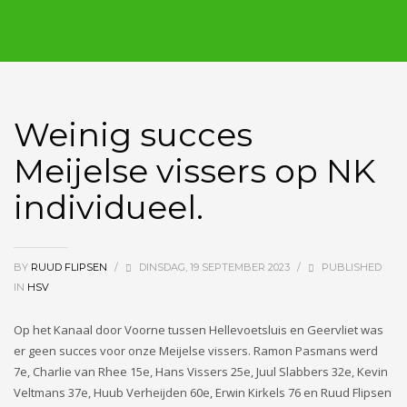
Weinig succes
Meijelse vissers op NK
individueel.
BY
RUUD FLIPSEN
/
DINSDAG, 19 SEPTEMBER 2023
/
PUBLISHED
IN
HSV
Op het Kanaal door Voorne tussen Hellevoetsluis en Geervliet was
er geen succes voor onze Meijelse vissers. Ramon Pasmans werd
7e, Charlie van Rhee 15e, Hans Vissers 25e, Juul Slabbers 32e, Kevin
Veltmans 37e, Huub Verheijden 60e, Erwin Kirkels 76 en Ruud Flipsen