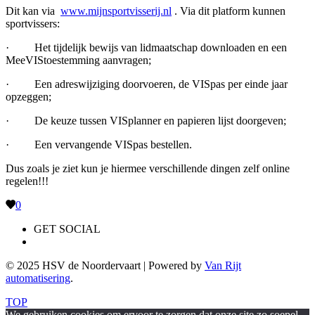
Dit kan via
www.mijnsportvisserij.nl
. Via dit platform kunnen
sportvissers:
· Het tijdelijk bewijs van lidmaatschap downloaden en een
MeeVIStoestemming aanvragen;
· Een adreswijziging doorvoeren, de VISpas per einde jaar
opzeggen;
· De keuze tussen VISplanner en papieren lijst doorgeven;
· Een vervangende VISpas bestellen.
Dus zoals je ziet kun je hiermee verschillende dingen zelf online
regelen!!!
0
GET SOCIAL
© 2025 HSV de Noordervaart | Powered by
Van Rijt
automatisering
.
TOP
We gebruiken cookies om ervoor te zorgen dat onze site zo soepel