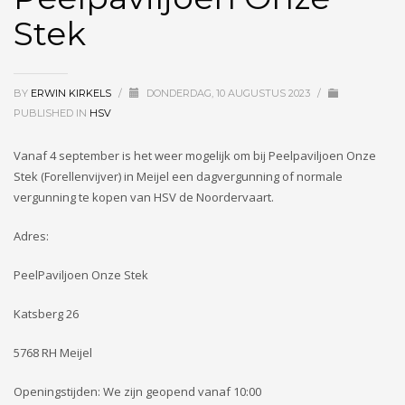
Stek
BY
ERWIN KIRKELS
/
DONDERDAG, 10 AUGUSTUS 2023
/
PUBLISHED IN
HSV
Vanaf 4 september is het weer mogelijk om bij Peelpaviljoen Onze
Stek (Forellenvijver) in Meijel een dagvergunning of normale
vergunning te kopen van HSV de Noordervaart.
Adres:
PeelPaviljoen Onze Stek
Katsberg 26
5768 RH Meijel
Openingstijden: We zijn geopend vanaf 10:00