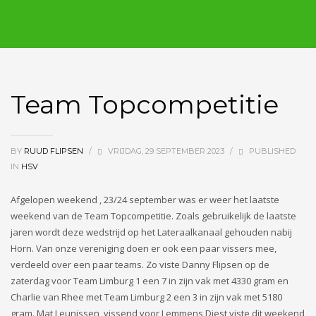
Team Topcompetitie
BY
RUUD FLIPSEN
/
VRIJDAG, 29 SEPTEMBER 2023
/
PUBLISHED
IN
HSV
Afgelopen weekend , 23/24 september was er weer het laatste
weekend van de Team Topcompetitie. Zoals gebruikelijk de laatste
jaren wordt deze wedstrijd op het Lateraalkanaal gehouden nabij
Horn. Van onze vereniging doen er ook een paar vissers mee,
verdeeld over een paar teams. Zo viste Danny Flipsen op de
zaterdag voor Team Limburg 1 een 7 in zijn vak met 4330 gram en
Charlie van Rhee met Team Limburg 2 een 3 in zijn vak met 5180
gram. Mat Leunissen, vissend voor Lemmens Diest viste dit weekend