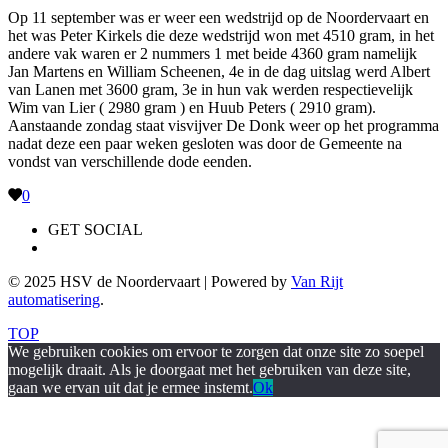
Op 11 september was er weer een wedstrijd op de Noordervaart en
het was Peter Kirkels die deze wedstrijd won met 4510 gram, in het
andere vak waren er 2 nummers 1 met beide 4360 gram namelijk
Jan Martens en William Scheenen, 4e in de dag uitslag werd Albert
van Lanen met 3600 gram, 3e in hun vak werden respectievelijk
Wim van Lier ( 2980 gram ) en Huub Peters ( 2910 gram).
Aanstaande zondag staat visvijver De Donk weer op het programma
nadat deze een paar weken gesloten was door de Gemeente na
vondst van verschillende dode eenden.
0
GET SOCIAL
© 2025 HSV de Noordervaart | Powered by
Van Rijt
automatisering
.
TOP
We gebruiken cookies om ervoor te zorgen dat onze site zo soepel
mogelijk draait. Als je doorgaat met het gebruiken van deze site,
gaan we ervan uit dat je ermee instemt.
Ok