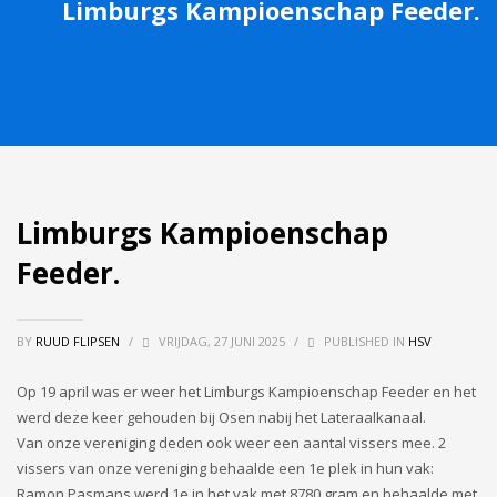
Limburgs Kampioenschap Feeder.
Limburgs Kampioenschap
Feeder.
BY
RUUD FLIPSEN
/
VRIJDAG, 27 JUNI 2025
/
PUBLISHED IN
HSV
Op 19 april was er weer het Limburgs Kampioenschap Feeder en het
werd deze keer gehouden bij Osen nabij het Lateraalkanaal.
Van onze vereniging deden ook weer een aantal vissers mee. 2
vissers van onze vereniging behaalde een 1e plek in hun vak:
Ramon Pasmans werd 1e in het vak met 8780 gram en behaalde met