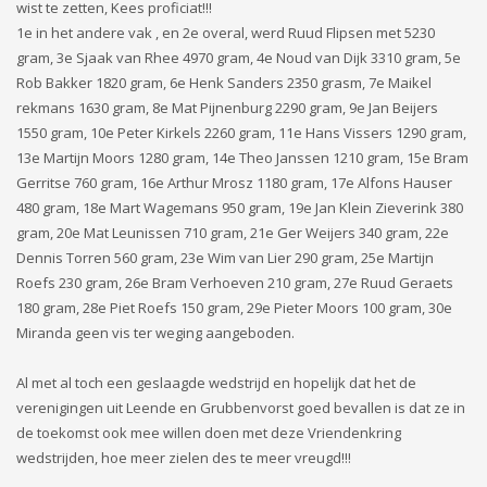
wist te zetten, Kees proficiat!!!
1e in het andere vak , en 2e overal, werd Ruud Flipsen met 5230
gram, 3e Sjaak van Rhee 4970 gram, 4e Noud van Dijk 3310 gram, 5e
Rob Bakker 1820 gram, 6e Henk Sanders 2350 grasm, 7e Maikel
rekmans 1630 gram, 8e Mat Pijnenburg 2290 gram, 9e Jan Beijers
1550 gram, 10e Peter Kirkels 2260 gram, 11e Hans Vissers 1290 gram,
13e Martijn Moors 1280 gram, 14e Theo Janssen 1210 gram, 15e Bram
Gerritse 760 gram, 16e Arthur Mrosz 1180 gram, 17e Alfons Hauser
480 gram, 18e Mart Wagemans 950 gram, 19e Jan Klein Zieverink 380
gram, 20e Mat Leunissen 710 gram, 21e Ger Weijers 340 gram, 22e
Dennis Torren 560 gram, 23e Wim van Lier 290 gram, 25e Martijn
Roefs 230 gram, 26e Bram Verhoeven 210 gram, 27e Ruud Geraets
180 gram, 28e Piet Roefs 150 gram, 29e Pieter Moors 100 gram, 30e
Miranda geen vis ter weging aangeboden.
Al met al toch een geslaagde wedstrijd en hopelijk dat het de
verenigingen uit Leende en Grubbenvorst goed bevallen is dat ze in
de toekomst ook mee willen doen met deze Vriendenkring
wedstrijden, hoe meer zielen des te meer vreugd!!!