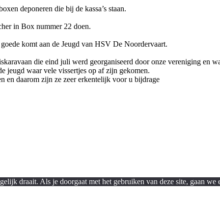
oxen deponeren die bij de kassa’s staan.
cher in Box nummer 22 doen.
en goede komt aan de Jeugd van HSV De Noordervaart.
iskaravaan die eind juli werd georganiseerd door onze vereniging en wa
e jeugd waar vele vissertjes op af zijn gekomen.
n en daarom zijn ze zeer erkentelijk voor u bijdrage
lijk draait. Als je doorgaat met het gebruiken van deze site, gaan we e