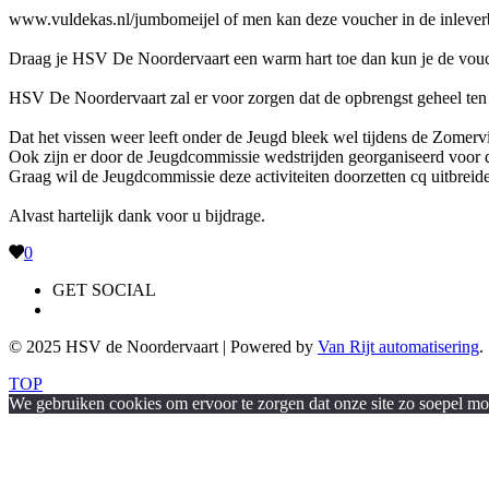
www.vuldekas.nl/jumbomeijel of men kan deze voucher in de inleverb
Draag je HSV De Noordervaart een warm hart toe dan kun je de vou
HSV De Noordervaart zal er voor zorgen dat de opbrengst geheel t
Dat het vissen weer leeft onder de Jeugd bleek wel tijdens de Zomerv
Ook zijn er door de Jeugdcommissie wedstrijden georganiseerd voor d
Graag wil de Jeugdcommissie deze activiteiten doorzetten cq uitbreide
Alvast hartelijk dank voor u bijdrage.
0
GET SOCIAL
© 2025 HSV de Noordervaart | Powered by
Van Rijt automatisering
.
TOP
We gebruiken cookies om ervoor te zorgen dat onze site zo soepel moge