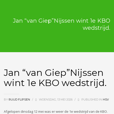
Jan “van Giep”Nijssen wint 1e KBO
wedstrijd.
Jan “van Giep”Nijssen
wint 1e KBO wedstrijd.
BY
RUUD FLIPSEN
/
WOENSDAG, 13 MEI 2026
/
PUBLISHED IN
HSV
Afgelopen dinsdag 12 mei was er weer de 1e wedstrijd van de KBO.