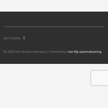
GET SOCIAL
© 2025 HSV de Noordervaart | Powered by
Van Rijt automatisering
.