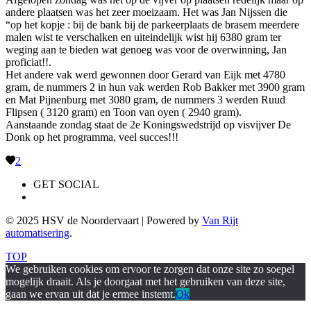
andere plaatsen was het zeer moeizaam. Het was Jan Nijssen die
“op het kopje : bij de bank bij de parkeerplaats de brasem meerdere
malen wist te verschalken en uiteindelijk wist hij 6380 gram ter
weging aan te bieden wat genoeg was voor de overwinning, Jan
proficiat!!.
Het andere vak werd gewonnen door Gerard van Eijk met 4780
gram, de nummers 2 in hun vak werden Rob Bakker met 3900 gram
en Mat Pijnenburg met 3080 gram, de nummers 3 werden Ruud
Flipsen ( 3120 gram) en Toon van oyen ( 2940 gram).
Aanstaande zondag staat de 2e Koningswedstrijd op visvijver De
Donk op het programma, veel succes!!!
2
GET SOCIAL
© 2025 HSV de Noordervaart | Powered by
Van Rijt
automatisering
.
TOP
We gebruiken cookies om ervoor te zorgen dat onze site zo soepel
mogelijk draait. Als je doorgaat met het gebruiken van deze site,
gaan we ervan uit dat je ermee instemt.
Ok