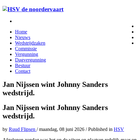
Home
Nieuws
Wedstrijdzaken
Commissie
Vergunning
Dagvergunning
Bestuur
Contact
Jan Nijssen wint Johnny Sanders
wedstrijd.
Jan Nijssen wint Johnny Sanders
wedstrijd.
by
Ruud Flipsen
/
maandag, 08 juni 2026
/
Published in
HSV
Afgelopen zondag was het op de vijver op plaatsen redelijk maar op