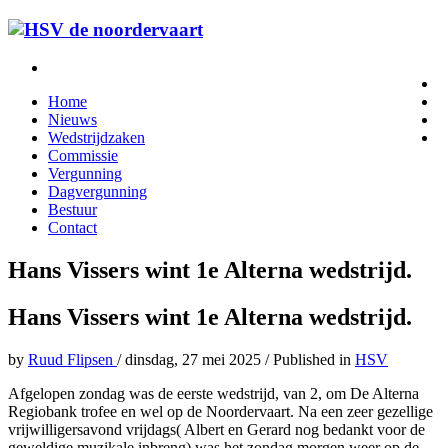
Home
Nieuws
Wedstrijdzaken
Commissie
Vergunning
Dagvergunning
Bestuur
Contact
Hans Vissers wint 1e Alterna wedstrijd.
Hans Vissers wint 1e Alterna wedstrijd.
by
Ruud Flipsen
/
dinsdag, 27 mei 2025
/
Published in
HSV
Afgelopen zondag was de eerste wedstrijd, van 2, om De Alterna
Regiobank trofee en wel op de Noordervaart. Na een zeer gezellige
vrijwilligersavond vrijdags( Albert en Gerard nog bedankt voor de
geweldige muzikale inbreng) was het zondag morgen weer op de