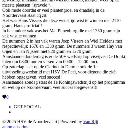
meeste plaatsen “sjravele “.
Ook mede doordat er veel plantengroei en draadalg in de
Noordervaart staat cq zit.
Het was Hans Vissers die deze wedstrijd wist te winnen met 2110
gram, Hans proficiat!!
In het andere vak was het Mat Pijnenburg die met 1350 gram zijn
vak wist te winnen.
De nummers 2 in het vak waren Joep Vissers en Wiel Heldens met
respectievelijk 1670 en 1330 gram. De nummers 3 waren Hay van
Oijen en Jan Nijssen met 820 gram en 1270 gram.
Aanstaande donderdag is er de 50+ wedstrijd op visvijver De Donk(
loten om 08:00 uur en vissen van 09:00 – 12:00 uur).
Op zaterdag is er op de Clarinet in Deurne ook de 1e
uitwisselingswedstrijd met HSV De Peel, voor diegene die zich
hebben opgegeven, veel succes!!
Aanstaande zondag staat de 1e Koningswedstrijd op het programma
en wel op de Noordervaart, veel succes toegewenst!!
0
GET SOCIAL
© 2025 HSV de Noordervaart | Powered by
Van Rijt
automatisering
.