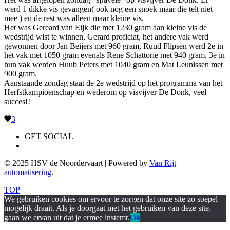
werd 1 dikke vis gevangen( ook nog een snoek maar die telt niet
mee ) en de rest was alleen maar kleine vis.
Het was Gereard van Eijk die met 1230 gram aan kleine vis de
wedstrijd wist te winnen, Gerard proficiat, het andere vak werd
gewonnen door Jan Beijers met 960 gram, Ruud Flipsen werd 2e in
het vak met 1050 gram evenals Rene Schattorie met 940 gram, 3e in
hun vak werden Huub Peters met 1040 gram en Mat Leunissen met
900 gram.
Aanstaande zondag staat de 2e wedstrijd op het programma van het
Herfstkampioenschap en wederom op visvijver De Donk, veel
succes!!
3
GET SOCIAL
© 2025 HSV de Noordervaart | Powered by
Van Rijt
automatisering
.
TOP
We gebruiken cookies om ervoor te zorgen dat onze site zo soepel
mogelijk draait. Als je doorgaat met het gebruiken van deze site,
gaan we ervan uit dat je ermee instemt.
Ok