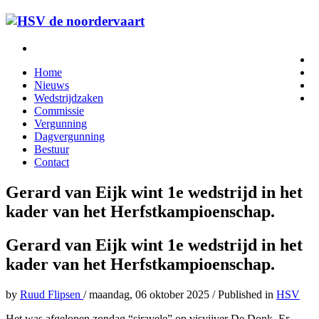
Home
Nieuws
Wedstrijdzaken
Commissie
Vergunning
Dagvergunning
Bestuur
Contact
Gerard van Eijk wint 1e wedstrijd in het
kader van het Herfstkampioenschap.
Gerard van Eijk wint 1e wedstrijd in het
kader van het Herfstkampioenschap.
by
Ruud Flipsen
/
maandag, 06 oktober 2025
/
Published in
HSV
Het was afgelopen zondag “sjravele” op visvijver De Donk. Er