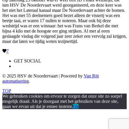
ism HSV De Noordervaart werd georganiseerd, en deze keer was
het niet het Lateraal kanaal maar De Noordervaart achter de bomen.
Het was met 55 deelnemers goed bezet alleen de visserij was een
beetje taai, er waren 17 nullen te noteren. Maar ook bij deze
wedstrijd was er een winnaar: het was Frans van Berkel die met
bijna 4 kilo met de hoogste eer ging strijken. Al met al eeen
geslaagde visdag die volgend jaar zeer zeker een vervolg zal krijgen,
maar dat laten we tijdig weten tezijnertijd.
7
GET SOCIAL
© 2025 HSV de Noordervaart | Powered by
Van Rijt
automatisering
.
TOP
We gebruiken cookies om ervoor te zorgen dat onze site zo soepel
mogelijk draait. Als je doorgaat met het gebruiken van deze site,
gaan we ervan uit dat je ermee instemt.
Ok