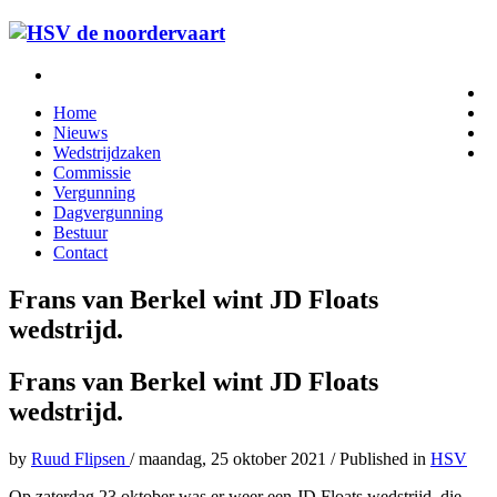
Home
Nieuws
Wedstrijdzaken
Commissie
Vergunning
Dagvergunning
Bestuur
Contact
Frans van Berkel wint JD Floats
wedstrijd.
Frans van Berkel wint JD Floats
wedstrijd.
by
Ruud Flipsen
/
maandag, 25 oktober 2021
/
Published in
HSV
Op zaterdag 23 oktober was er weer een JD Floats wedstrijd, die