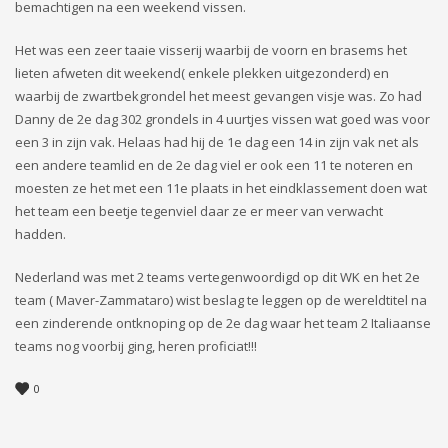
bemachtigen na een weekend vissen.
Het was een zeer taaie visserij waarbij de voorn en brasems het
lieten afweten dit weekend( enkele plekken uitgezonderd) en
waarbij de zwartbekgrondel het meest gevangen visje was. Zo had
Danny de 2e dag 302 grondels in 4 uurtjes vissen wat goed was voor
een 3 in zijn vak. Helaas had hij de 1e dag een 14 in zijn vak net als
een andere teamlid en de 2e dag viel er ook een 11 te noteren en
moesten ze het met een 11e plaats in het eindklassement doen wat
het team een beetje tegenviel daar ze er meer van verwacht
hadden.
Nederland was met 2 teams vertegenwoordigd op dit WK en het 2e
team ( Maver-Zammataro) wist beslag te leggen op de wereldtitel na
een zinderende ontknoping op de 2e dag waar het team 2 Italiaanse
teams nog voorbij ging, heren proficiat!!!
0