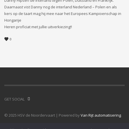
Danny Flipsen de Interland tegen Polen, Duitsland en Frankrijk.
Daarnaast vist Danny nog de interland Nederland – Polen en als
kers op de taart mag hij mee naar het Europees Kampioenschap in
Hongarije
Heren proficiat met jullie uitverkiezing!!
0
GET SOCIAL
© 2025 HSV de Noordervaart | Powered by
Van Rijt automatisering
.