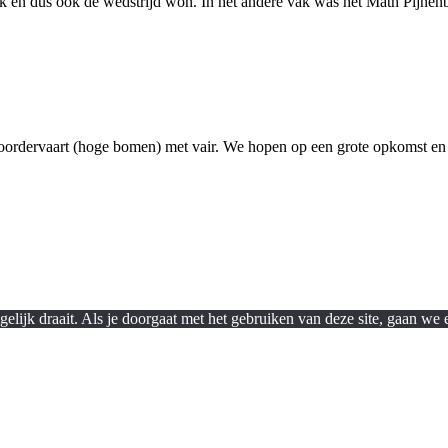
ak en dus ook de wedstrijd won. In het andere vak was het Math Pijnen
ordervaart (hoge bomen) met vair. We hopen op een grote opkomst en 
lijk draait. Als je doorgaat met het gebruiken van deze site, gaan we e