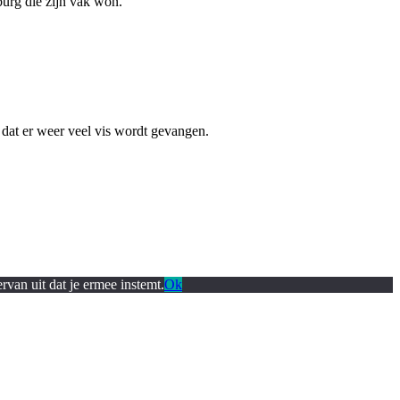
burg die zijn vak won.
dat er weer veel vis wordt gevangen.
rvan uit dat je ermee instemt.
Ok