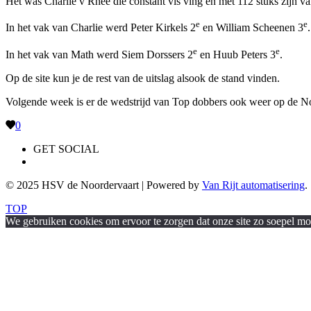
Het was Charlie v Rhee die constant vis ving en met 112 stuks zijn v
e
e
In het vak van Charlie werd Peter Kirkels 2
en William Scheenen 3
.
e
e
In het vak van Math werd Siem Dorssers 2
en Huub Peters 3
.
Op de site kun je de rest van de uitslag alsook de stand vinden.
Volgende week is er de wedstrijd van Top dobbers ook weer op de No
0
GET SOCIAL
© 2025 HSV de Noordervaart | Powered by
Van Rijt automatisering
.
TOP
We gebruiken cookies om ervoor te zorgen dat onze site zo soepel moge