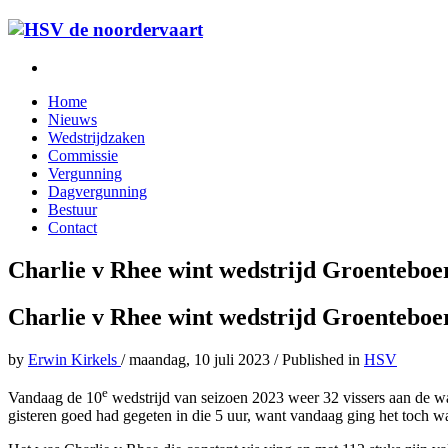
Home
Nieuws
Wedstrijdzaken
Commissie
Vergunning
Dagvergunning
Bestuur
Contact
Charlie v Rhee wint wedstrijd Groenteboe
Charlie v Rhee wint wedstrijd Groenteboe
by
Erwin Kirkels
/
maandag, 10 juli 2023
/
Published in
HSV
e
Vandaag de 10
wedstrijd van seizoen 2023 weer 32 vissers aan de wa
gisteren goed had gegeten in die 5 uur, want vandaag ging het toch w