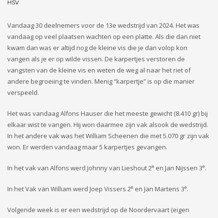
HSV
Vandaag 30 deelnemers voor de 13e wedstrijd van 2024. Het was
vandaag op veel plaatsen wachten op een platte. Als die dan niet
kwam dan was er altijd nog de kleine vis die je dan volop kon
vangen als je er op wilde vissen. De karpertjes verstoren de
vangsten van de kleine vis en weten de weg al naar het riet of
andere begroeiing te vinden. Menig “karpertje” is op die manier
verspeeld.
Het was vandaag Alfons Hauser die het meeste gewicht (8.410 gr) bij
elkaar wist te vangen. Hij won daarmee zijn vak alsook de wedstrijd.
In het andere vak was het William Scheenen die met 5.070 gr zijn vak
won. Er werden vandaag maar 5 karpertjes gevangen.
e
e
In het vak van Alfons werd Johnny van Lieshout 2
en Jan Nijssen 3
.
e
e
In het Vak van William werd Joep Vissers 2
en Jan Martens 3
.
Volgende week is er een wedstrijd op de Noordervaart (eigen