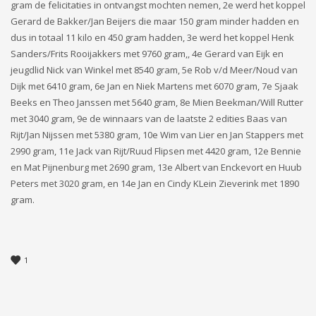
gram de felicitaties in ontvangst mochten nemen, 2e werd het koppel
Gerard de Bakker/Jan Beijers die maar 150 gram minder hadden en
dus in totaal 11 kilo en 450 gram hadden, 3e werd het koppel Henk
Sanders/Frits Rooijakkers met 9760 gram,, 4e Gerard van Eijk en
jeugdlid Nick van Winkel met 8540 gram, 5e Rob v/d Meer/Noud van
Dijk met 6410 gram, 6e Jan en Niek Martens met 6070 gram, 7e Sjaak
Beeks en Theo Janssen met 5640 gram, 8e Mien Beekman/Will Rutter
met 3040 gram, 9e de winnaars van de laatste 2 edities Baas van
Rijt/Jan Nijssen met 5380 gram, 10e Wim van Lier en Jan Stappers met
2990 gram, 11e Jack van Rijt/Ruud Flipsen met 4420 gram, 12e Bennie
en Mat Pijnenburg met 2690 gram, 13e Albert van Enckevort en Huub
Peters met 3020 gram, en 14e Jan en Cindy KLein Zieverink met 1890
gram.
1