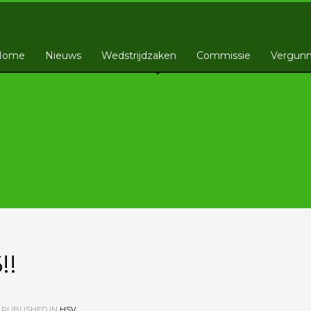
Home
Nieuws
Wedstrijdzaken
Commissie
Vergunn
!!
PUBLISHED IN
HSV