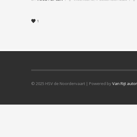
1
© 2025 HSV de Noordervaart | Powered by
Van Rijt auto