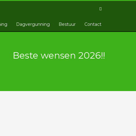
ing
Dagvergunning
Bestuur
Contact
Beste wensen 2026!!