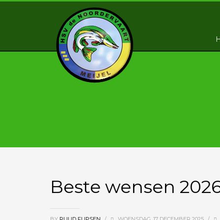
Beste wensen 2026
BY
RUUD FLIPSEN
/
WOENSDAG, 17 DECEMBER 2025
/