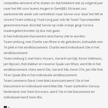
competitie winnend af te sluiten en dat betekent dat zij volgend jaar
naar het WK voor teams mogen in Gent(BE). Dit team zou
aankomende week ook vertrekken naar Servie voor daar het WK te
vissen( Team Limburg 1 had vorig jaar ook de Team Topcompetitie
gewonnen) maar doordat Servie op code oranje ging( Corona
maatregelen) konden zij dus niet gaan.
In het individuele klassement wist Danny 24e te worden.
Team Limburg, met Charlie van Rhee in de gelederen, behaalde een
7e plek in het eindklassement. Charlie werd individueel 20e in het
eindklassement.
Team Limburg 3, met Hans Vissers, Gerard van Eijk, Kevin Veltmans,
Jan Nijssen, Rob Bakker en reserve Sjaak van Rhee, werd 8e in het
eindklassement. Hans werd 33e, Gerard 34e, Kevin 37e, Jan 39e Rob
74 en Sjaak 83e in het individuele eindklassement.
Team Lemmens-Diest ( met Mat Leunissen) werd 12e in het
klassement en individueel werd Mat 58e. Team Garbolino-Sensas
Nederland, met Siem Dorssers, werd 13e in het klassement en
individueel werd Siem 65e.
0